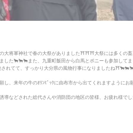
大将軍神社で春の大祭がありました⛩️⛩️⛩️大祭には多くの
した🐂🐂🐂また、九重町飯田から白馬とポニーも参加してまし
されてて、すっかり大分県の風物行事になりましたね⛩️🐂🐄🐂
し、来年の牛のｵﾘﾝﾋﾟｯｸに由布市から出てくれますようにお
導などされた総代さんや消防団の地区の皆様、お疲れ様でした🙇