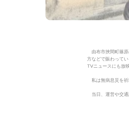
由布市挾間町篠原の
方などで賑わっていま
TVニュースにも放映
私は無病息災を祈願
当日、運営や交通誘