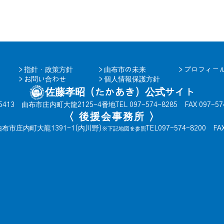
＞
指針・政策方針
＞
由布市の未来
＞
プロフィー
＞
お問い合わせ
＞
個人情報保護方針
佐藤孝昭（たかあき）公式サイト
-5413 由布市庄内町大龍2125-4番地
TEL 097-574-8285 FAX 097-57
〈 後援会事務所 〉
 由布市庄内町大龍1391-1(内川野)
TEL097-574-8200 FA
※下記地図を参照