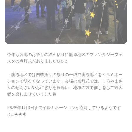
今年も各地のお祭りの締め括りに龍原地区のファンタジーフェ
スタの点灯式がありました⛄️⛄️⛄️
龍原地区では四季折々の祭りの一環で龍原地区をイルミネー
ションで明るくなっています。会場の点灯式では、しろやまさ
んのぜんざいやおにぎりを振舞い、地域の方で催しをして観客
者を楽しませていました🎤
PS.来年1月3日までイルミネーションが点灯しているようです
よ…🎄🎄🎄