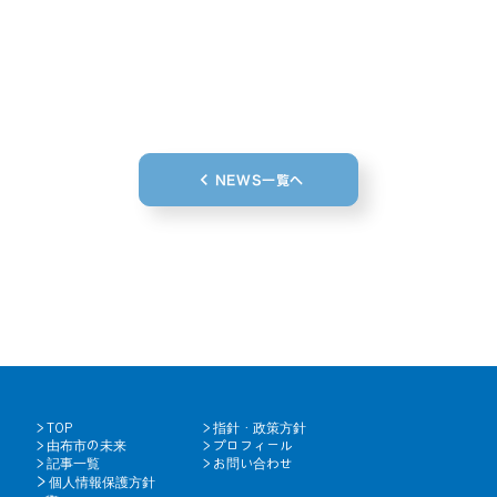
keyboard_arrow_left
NEWS一覧へ
＞
TOP
＞
指針・政策方針
＞
由布市の未来
＞
プロフィール
＞
記事一覧
＞
お問い合わせ
＞
個人情報保護方針